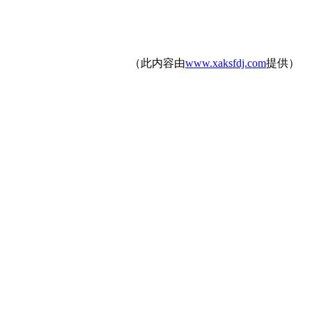
（此内容由
www.xaksfdj.com
提供）